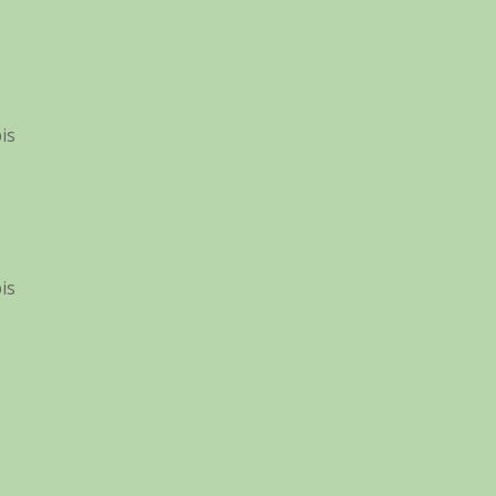
is
is