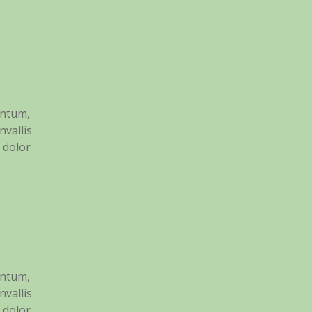
entum,
nvallis
c dolor
entum,
nvallis
c dolor