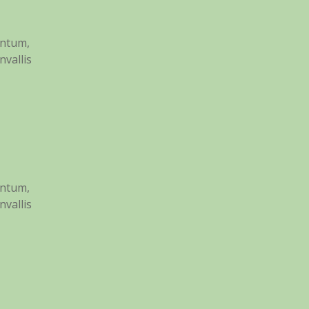
entum,
nvallis
entum,
nvallis