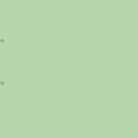
is
is