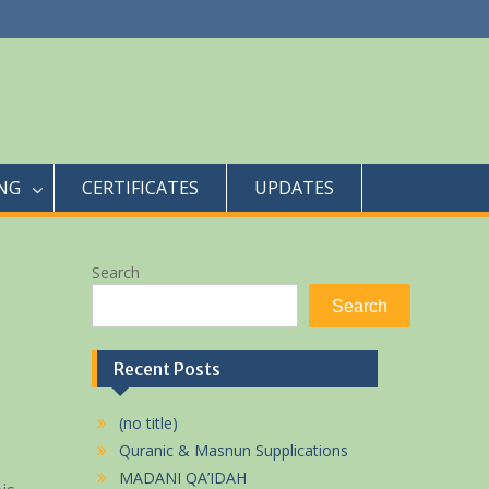
NG
CERTIFICATES
UPDATES
Search
Search
Recent Posts
(no title)
Quranic & Masnun Supplications
MADANI QA’IDAH